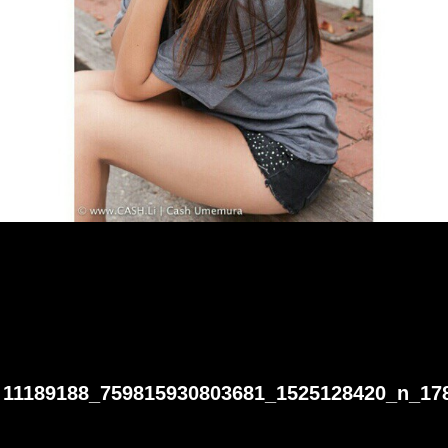
11189188_759815930803681_1525128420_n_17