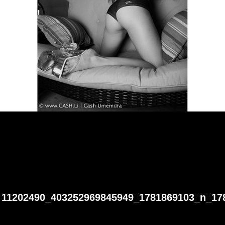
11202490_403252969845949_1781869103_n_17