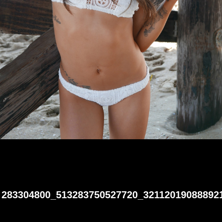
283304800_513283750527720_32112019088892